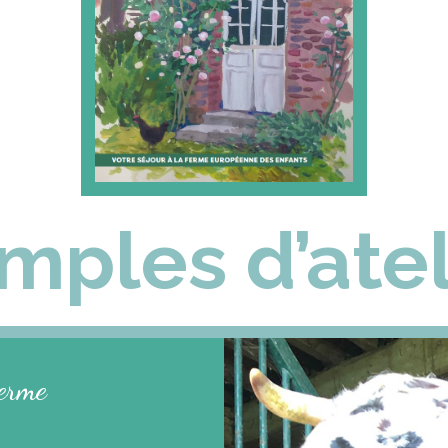
mples d’atel
ferme