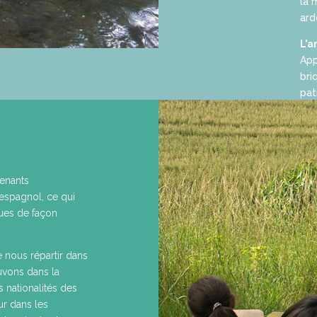
la 
ard
L’a
App
bri
pat
venants
 espagnol, ce qui
gues de façon
e nous répartir dans
ouvons dans la
 nationalités des
ur dans les