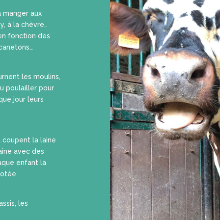
à manger aux
y, à la chèvre…
 en fonction des
 canetons…
urnent les moulins,
u poulailler pour
ue jour leurs
t coupent la laine
laine avec des
aque enfant la
cotée.
ssis, les