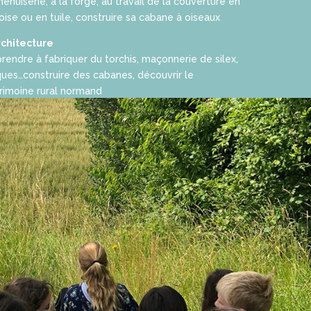
menuiserie, à la forge, au travail de la couverture en
oise ou en tuile, construire sa cabane à oiseaux
rchitecture
rendre à fabriquer du torchis, maçonnerie de silex,
ques…construire des cabanes, découvrir le
rimoine rural normand