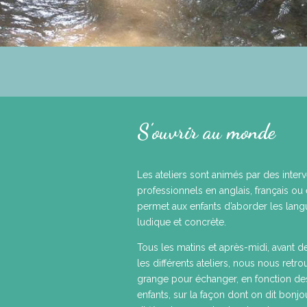
S’ouvrir au monde
Les ateliers sont animés par des inter
professionnels en anglais, français ou
permet aux enfants d’aborder les lan
ludique et concrète.
Tous les matins et après-midi, avant d
les différents ateliers, nous nous retr
grange pour échanger, en fonction des
enfants, sur la façon dont on dit bonjo