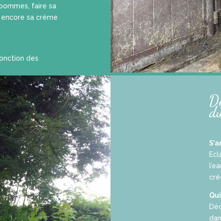
 pommes, faire sa
u encore sa crème
fonction des
Dé
du
S’a
Ecl
l’e
cré
Qui
Déc
dan