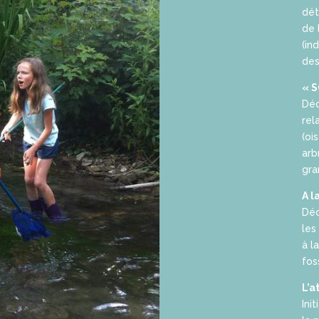
dét
de 
(in
des
« S
Déc
rel
(oi
arb
gra
A l
Déc
les
à l
fos
L’a
Ini