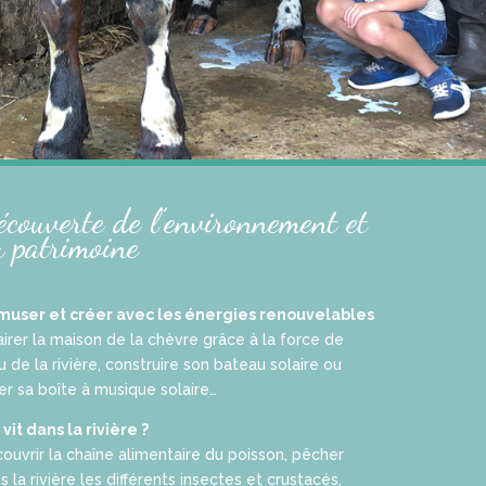
couverte de l’environnement et
 patrimoine
muser et créer avec les énergies renouvelables
airer la maison de la chèvre grâce à la force de
au de la rivière, construire son bateau solaire ou
er sa boîte à musique solaire…
 vit dans la rivière ?
ouvrir la chaîne alimentaire du poisson, pêcher
s la rivière les différents insectes et crustacés,